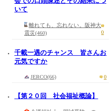
会での口頭陳述とその結果につ
いて
離れても、忘れない。阪神大
0
震災(460)
千載一遇のチャンス 皆さんお
元気ですか
JERCO(66)
0
【第２０回 社会福祉概論】