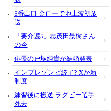
8番出口 金ローで地上波初放
送
「要介護5」志茂田景樹さん
の今
俳優の戸塚純貴が結婚発表
インプレゾンビ終了? Xが新
制度
練習後に搬送 ラグビー選手
死去