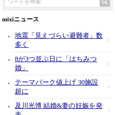
mixiニュース
地震「見えづらい避難者」数
多く
8が3つ並ぶ日に「はちみつ
婚」
テーマパーク値上げ 30施設
超に
及川光博 結婚&妻の妊娠を発
表