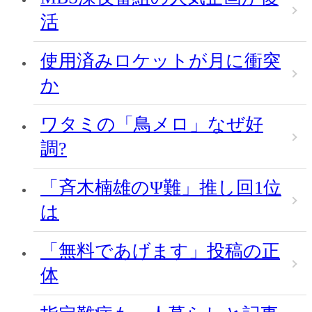
活
使用済みロケットが月に衝突
か
ワタミの「鳥メロ」なぜ好
調?
「斉木楠雄のΨ難」推し回1位
は
「無料であげます」投稿の正
体