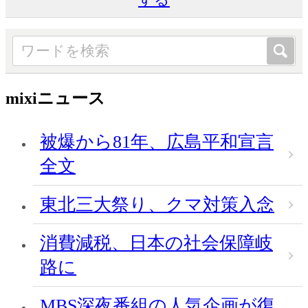
mixiニュース
被爆から81年、広島平和宣言
全文
東北三大祭り、クマ対策入念
消費減税、日本の社会保障岐
路に
MBS深夜番組の人気企画が復