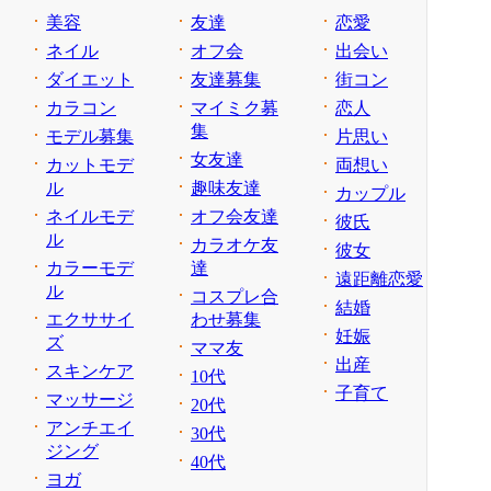
美容
友達
恋愛
ネイル
オフ会
出会い
ダイエット
友達募集
街コン
カラコン
マイミク募
恋人
集
モデル募集
片思い
女友達
カットモデ
両想い
ル
趣味友達
カップル
ネイルモデ
オフ会友達
彼氏
ル
カラオケ友
彼女
カラーモデ
達
遠距離恋愛
ル
コスプレ合
結婚
エクササイ
わせ募集
妊娠
ズ
ママ友
出産
スキンケア
10代
子育て
マッサージ
20代
アンチエイ
30代
ジング
40代
ヨガ