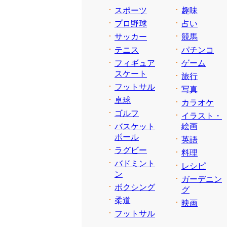
スポーツ
趣味
プロ野球
占い
サッカー
競馬
テニス
パチンコ
フィギュア
ゲーム
スケート
旅行
フットサル
写真
卓球
カラオケ
ゴルフ
イラスト・
バスケット
絵画
ボール
英語
ラグビー
料理
バドミント
レシピ
ン
ガーデニン
ボクシング
グ
柔道
映画
フットサル