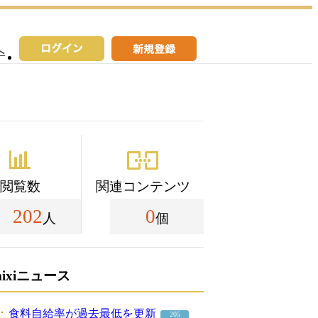
へ
閲覧数
関連コンテンツ
202
0
人
個
mixiニュース
食料自給率が過去最低を更新
205