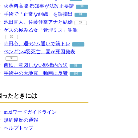
火葬料高騰 都知事が法改正要請
56
手術で「正常な組織」を誤摘出
81
池田直人、佐藤佳奈アナと結婚
24
ゲスの極み乙女「管理ミス」謝罪
30
寺田心、週6ジム通いで筋トレ
61
ペンギン4羽死亡、園が死因発表
38
西鉄、意図しない駅構内放送
51
手術中の大地震、動画に反響
106
困ったときには
mixiワードガイドライン
規約違反の通報
ヘルプトップ