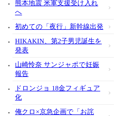
熊本地震 米軍支援受け入れ
へ
初めての「夜行」新幹線出発
HIKAKIN、第2子男児誕生を
発表
山崎怜奈 サンジャポで妊娠
報告
ドロンジョ 18金フィギュア
化
俺クロ×京急企画で「お詫