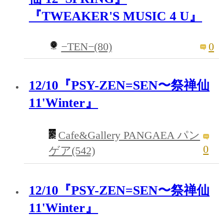
『TWEAKER'S MUSIC 4 U』
−TEN−(80)
0
12/10『PSY-ZEN=SEN〜祭禅仙
11'Winter』
Cafe&Gallery PANGAEA パン
0
ゲア(542)
12/10『PSY-ZEN=SEN〜祭禅仙
11'Winter』