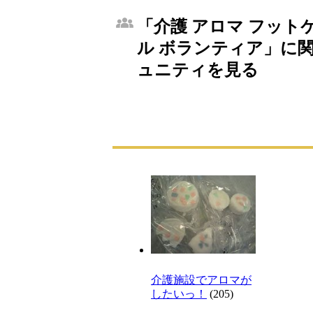
「介護 アロマ フット
ル ボランティア」に関
ュニティを見る
介護施設でアロマが
したいっ！
(205)