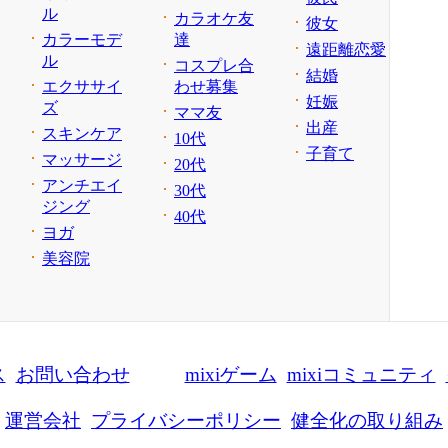
ル
カラオケ友
彼女
カラーモデ
達
遠距離恋愛
ル
コスプレ合
結婚
エクササイ
わせ募集
妊娠
ズ
ママ友
出産
スキンケア
10代
子育て
マッサージ
20代
アンチエイ
30代
ジング
40代
ヨガ
美容院
ス
お問い合わせ
mixiゲーム
mixiコミュニティ
運営会社
プライバシーポリシー
健全化の取り組み