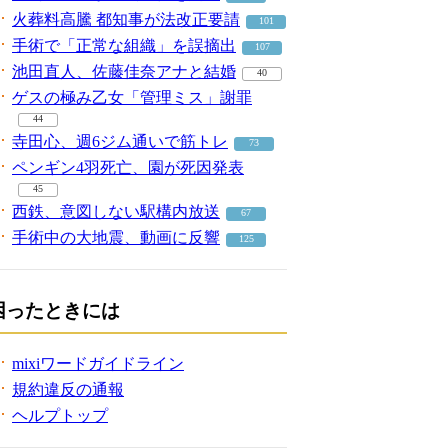
火葬料高騰 都知事が法改正要請
101
手術で「正常な組織」を誤摘出
107
池田直人、佐藤佳奈アナと結婚
40
ゲスの極み乙女「管理ミス」謝罪
44
寺田心、週6ジム通いで筋トレ
73
ペンギン4羽死亡、園が死因発表
45
西鉄、意図しない駅構内放送
67
手術中の大地震、動画に反響
125
困ったときには
mixiワードガイドライン
規約違反の通報
ヘルプトップ