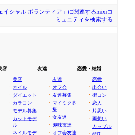
ェイシャル ボランティア」に関連するmixiコ
ミュニティを検索する
美容
友達
恋愛・結婚
美容
友達
恋愛
ネイル
オフ会
出会い
ダイエット
友達募集
街コン
カラコン
マイミク募
恋人
集
モデル募集
片思い
女友達
カットモデ
両想い
ル
趣味友達
カップル
ネイルモデ
オフ会友達
彼氏