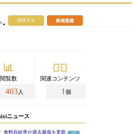
へ
閲覧数
関連コンテンツ
403
1
人
個
mixiニュース
食料自給率が過去最低を更新
246