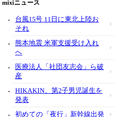
mixiニュース
台風15号 11日に東北上陸お
それ
熊本地震 米軍支援受け入れ
へ
医療法人「社団友志会」ら破
産
HIKAKIN、第2子男児誕生を
発表
初めての「夜行」新幹線出発