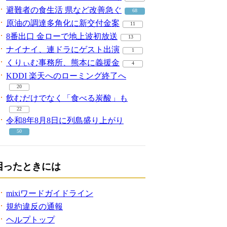
避難者の食生活 県など改善急ぐ
68
原油の調達多角化に新交付金案
11
8番出口 金ローで地上波初放送
13
ナイナイ、連ドラにゲスト出演
1
くりぃむ事務所、熊本に義援金
4
KDDI 楽天へのローミング終了へ
20
飲むだけでなく「食べる炭酸」も
22
令和8年8月8日に列島盛り上がり
50
困ったときには
mixiワードガイドライン
規約違反の通報
ヘルプトップ