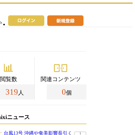
へ
閲覧数
関連コンテンツ
319
0
人
個
mixiニュース
台風13号 沖縄や奄美影響長引く
1