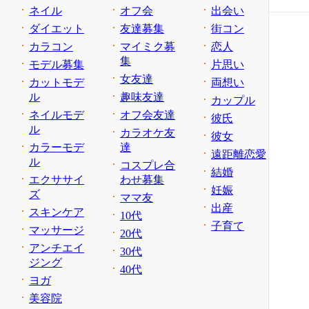
ネイル
オフ会
出会い
ダイエット
友達募集
街コン
カラコン
マイミク募
恋人
集
モデル募集
片思い
女友達
カットモデ
両想い
ル
趣味友達
カップル
ネイルモデ
オフ会友達
彼氏
ル
カラオケ友
彼女
カラーモデ
達
遠距離恋愛
ル
コスプレ合
結婚
エクササイ
わせ募集
妊娠
ズ
ママ友
出産
スキンケア
10代
子育て
マッサージ
20代
アンチエイ
30代
ジング
40代
ヨガ
美容院