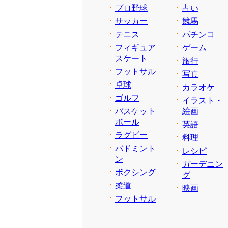
プロ野球
占い
サッカー
競馬
テニス
パチンコ
フィギュア
ゲーム
スケート
旅行
フットサル
写真
卓球
カラオケ
ゴルフ
イラスト・
バスケット
絵画
ボール
英語
ラグビー
料理
バドミント
レシピ
ン
ガーデニン
ボクシング
グ
柔道
映画
フットサル