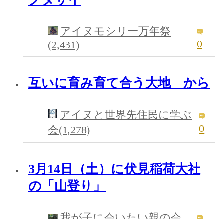
アイヌモシリ一万年祭
0
(2,431)
互いに育み育て合う大地 から
アイヌと世界先住民に学ぶ
0
会(1,278)
3月14日（土）に伏見稲荷大社
の「山登り」
我が子に会いたい親の会