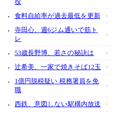
役
食料自給率が過去最低を更新
寺田心、週6ジム通いで筋ト
レ
53歳長野博、若さの秘訣は
辻希美、一家で焼きそば12玉
1億円脱税疑い 税務署員を免
職
西鉄、意図しない駅構内放送