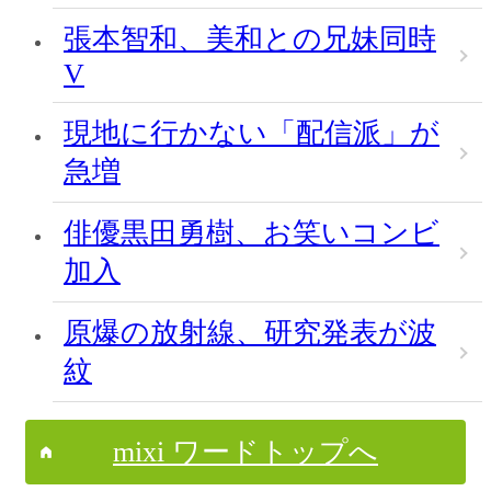
張本智和、美和との兄妹同時
V
現地に行かない「配信派」が
急増
俳優黒田勇樹、お笑いコンビ
加入
原爆の放射線、研究発表が波
紋
mixi ワードトップへ