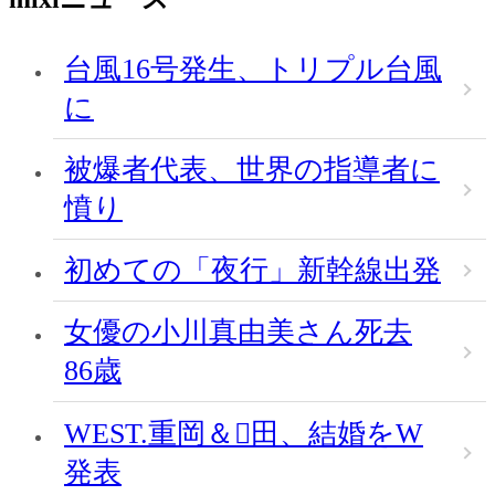
台風16号発生、トリプル台風
に
被爆者代表、世界の指導者に
憤り
初めての「夜行」新幹線出発
女優の小川真由美さん死去
86歳
WEST.重岡＆田、結婚をW
発表