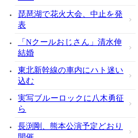
琵琶湖で花火大会、中止を発
表
「Nクールおじさん」清水伸
結婚
東北新幹線の車内にハト迷い
込む
実写ブルーロックに八木勇征
ら
長渕剛、熊本公演予定どおり
開催