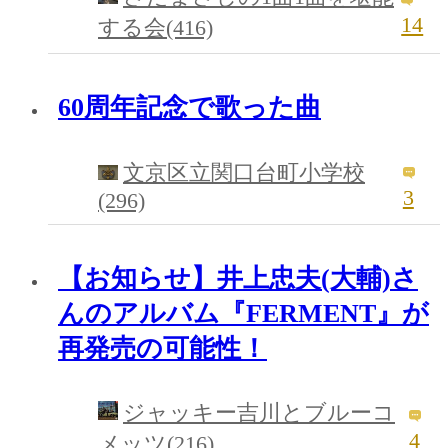
14
する会(416)
60周年記念で歌った曲
文京区立関口台町小学校
3
(296)
【お知らせ】井上忠夫(大輔)さ
んのアルバム『FERMENT』が
再発売の可能性！
ジャッキー吉川とブルーコ
4
メッツ(216)