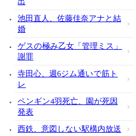
出
池田直人、佐藤佳奈アナと結
婚
ゲスの極み乙女「管理ミス」
謝罪
寺田心、週6ジム通いで筋ト
レ
ペンギン4羽死亡、園が死因
発表
西鉄、意図しない駅構内放送