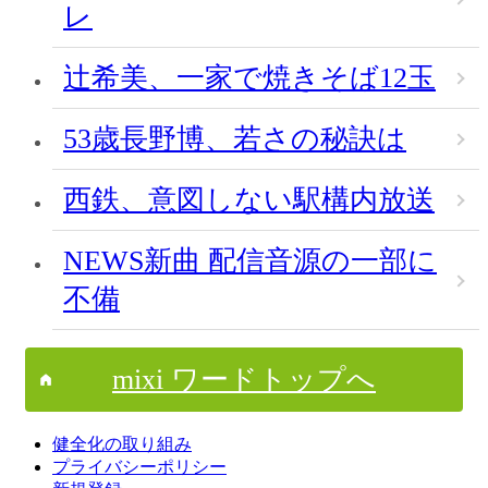
レ
辻希美、一家で焼きそば12玉
53歳長野博、若さの秘訣は
西鉄、意図しない駅構内放送
NEWS新曲 配信音源の一部に
不備
mixi ワードトップへ
健全化の取り組み
プライバシーポリシー