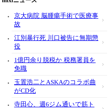
mixiニュース
京大病院 脳腫瘍手術で医療事
故
江別暴行死 川口被告に無期懲
役
1億円余り脱税か 税務署員を
免職
玉置浩二とASKAのコラボ曲
がCD化
寺田心、週6ジム通いで筋ト