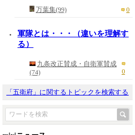
0
万葉集(99)
軍隊とは・・・（違いを理解す
る）
九条改正賛成・自衛軍賛成
0
(74)
「五衛府」に関するトピックを検索する