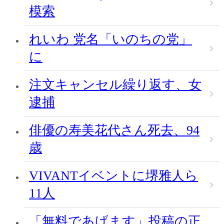
模索
れいわ 党名「いのちの党」
に
注文キャンセル繰り返す、女
逮捕
俳優の寿美花代さん死去、94
歳
VIVANTイベントに堺雅人ら
11人
「無料であげます」投稿の正