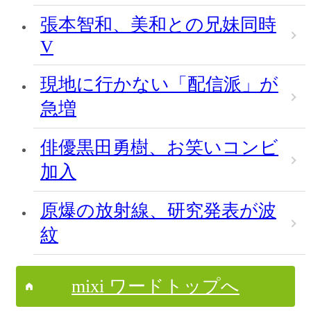
張本智和、美和との兄妹同時
V
現地に行かない「配信派」が
急増
俳優黒田勇樹、お笑いコンビ
加入
原爆の放射線、研究発表が波
紋
mixi ワードトップへ