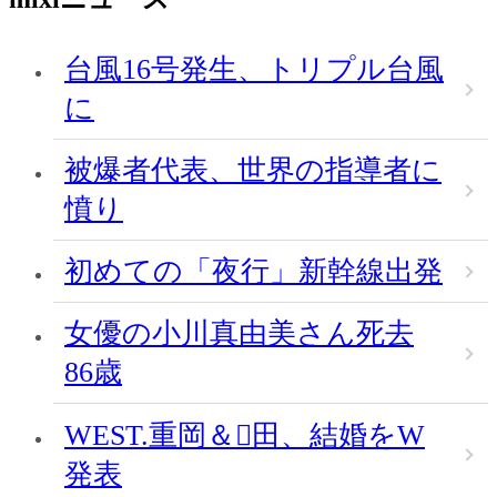
台風16号発生、トリプル台風
に
被爆者代表、世界の指導者に
憤り
初めての「夜行」新幹線出発
女優の小川真由美さん死去
86歳
WEST.重岡＆田、結婚をW
発表