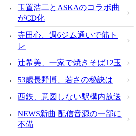
玉置浩二とASKAのコラボ曲
がCD化
寺田心、週6ジム通いで筋ト
レ
辻希美、一家で焼きそば12玉
53歳長野博、若さの秘訣は
西鉄、意図しない駅構内放送
NEWS新曲 配信音源の一部に
不備