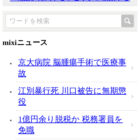
mixiニュース
京大病院 脳腫瘍手術で医療事
故
江別暴行死 川口被告に無期懲
役
1億円余り脱税か 税務署員を
免職