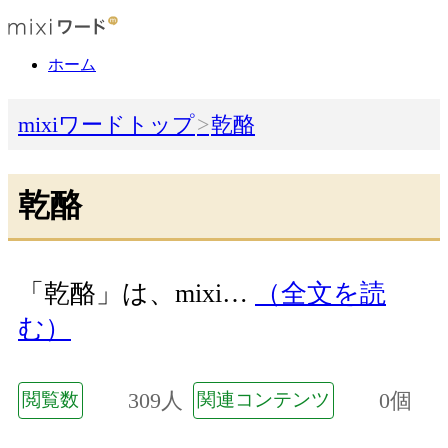
ホーム
mixiワードトップ
乾酪
乾酪
「乾酪」は、mixi…
（全文を読
む）
309人
0個
閲覧数
関連コンテンツ