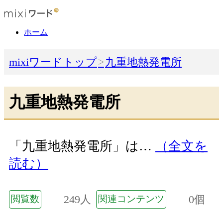
ホーム
mixiワードトップ
九重地熱発電所
九重地熱発電所
「九重地熱発電所」は…
（全文を
読む）
249人
0個
閲覧数
関連コンテンツ