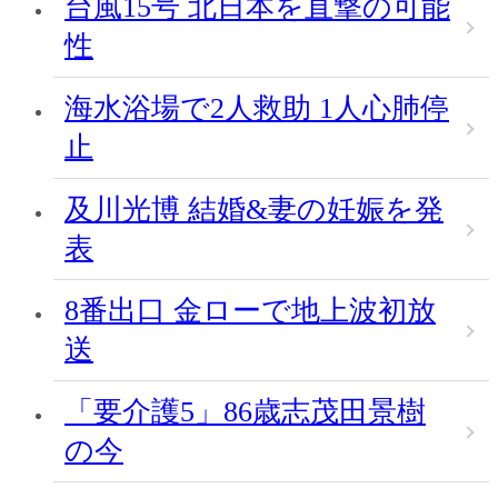
台風15号 北日本を直撃の可能
性
海水浴場で2人救助 1人心肺停
止
及川光博 結婚&妻の妊娠を発
表
8番出口 金ローで地上波初放
送
「要介護5」86歳志茂田景樹
の今