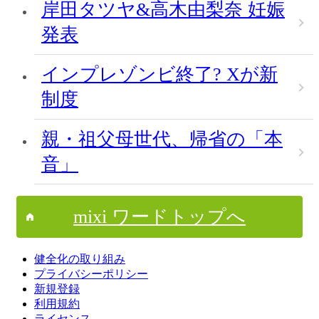
岸田タツヤ&高木由梨奈 妊娠
発表
インプレゾンビ終了? Xが新
制度
親・祖父母世代、帰省の「本
音」
mixi ワードトップへ
健全化の取り組み
プライバシーポリシー
新規登録
利用規約
ライセンス