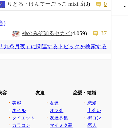
0
りとる・けんてーごっこ mixi版
(3)
意)
37
神のみぞ知るセカイ
(4,059)
「九条月夜」に関連するトピックを検索する
美容
友達
恋愛・結婚
美容
友達
恋愛
ネイル
オフ会
出会い
ダイエット
友達募集
街コン
カラコン
マイミク募
恋人