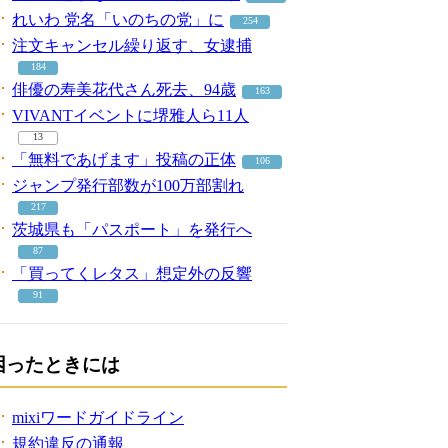
れいわ 党名「いのちの党」に
254
注文キャンセル繰り返す、女逮捕
184
俳優の寿美花代さん死去、94歳
163
VIVANTイベントに堺雅人ら11人
13
「無料であげます」投稿の正体
106
ジャンプ発行部数が100万部割れ
217
茨城県も「パスポート」を発行へ
87
「買ってくレタス」想定外の反響
91
困ったときには
mixiワードガイドライン
規約違反の通報