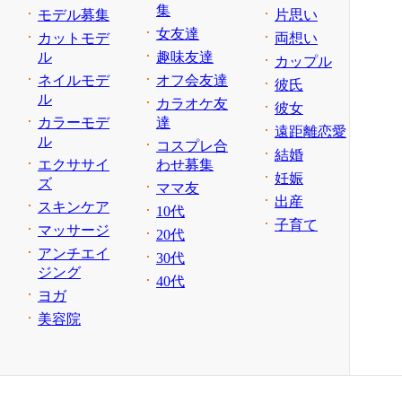
集
モデル募集
片思い
女友達
カットモデ
両想い
ル
趣味友達
カップル
ネイルモデ
オフ会友達
彼氏
ル
カラオケ友
彼女
カラーモデ
達
遠距離恋愛
ル
コスプレ合
結婚
エクササイ
わせ募集
妊娠
ズ
ママ友
出産
スキンケア
10代
子育て
マッサージ
20代
アンチエイ
30代
ジング
40代
ヨガ
美容院