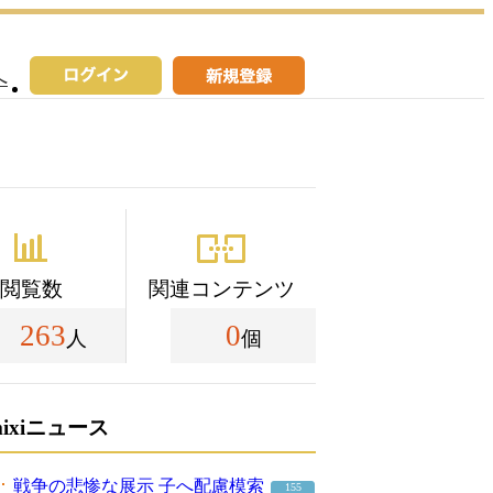
へ
閲覧数
関連コンテンツ
263
0
人
個
mixiニュース
戦争の悲惨な展示 子へ配慮模索
155