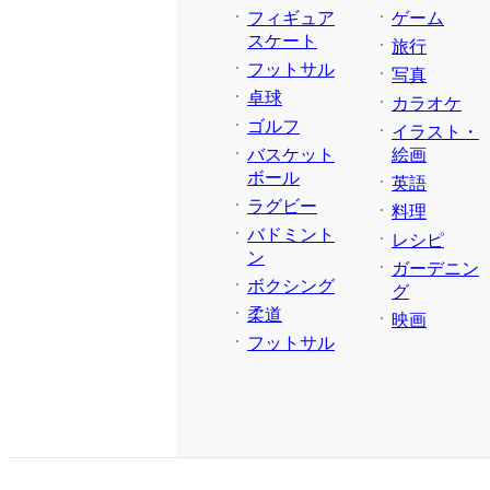
フィギュア
ゲーム
スケート
旅行
フットサル
写真
卓球
カラオケ
ゴルフ
イラスト・
バスケット
絵画
ボール
英語
ラグビー
料理
バドミント
レシピ
ン
ガーデニン
ボクシング
グ
柔道
映画
フットサル