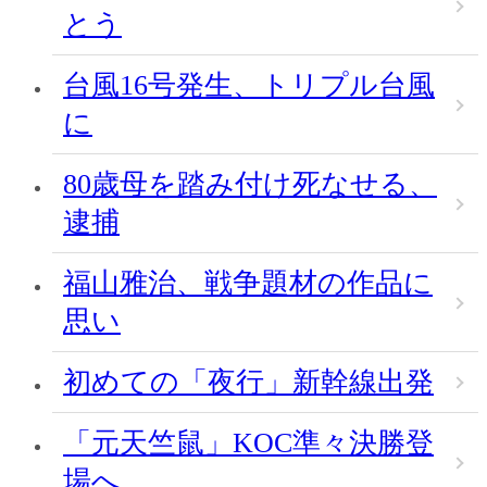
とう
台風16号発生、トリプル台風
に
80歳母を踏み付け死なせる、
逮捕
福山雅治、戦争題材の作品に
思い
初めての「夜行」新幹線出発
「元天竺鼠」KOC準々決勝登
場へ