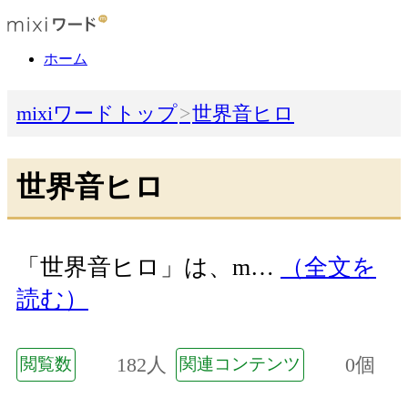
ホーム
mixiワードトップ
世界音ヒロ
世界音ヒロ
「世界音ヒロ」は、m…
（全文を
読む）
182人
0個
閲覧数
関連コンテンツ