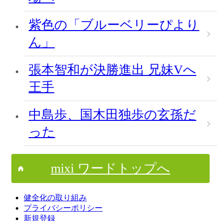
紫色の「ブルーベリーぴより
ん」
張本智和が決勝進出 兄妹Vへ
王手
中島歩、国木田独歩の玄孫だ
った
mixi ワードトップへ
健全化の取り組み
プライバシーポリシー
新規登録