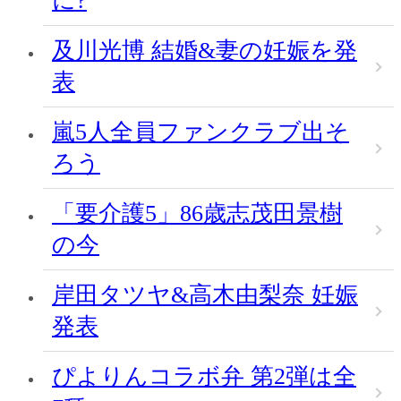
に?
及川光博 結婚&妻の妊娠を発
表
嵐5人全員ファンクラブ出そ
ろう
「要介護5」86歳志茂田景樹
の今
岸田タツヤ&高木由梨奈 妊娠
発表
ぴよりんコラボ弁 第2弾は全