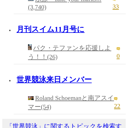
33
(3,740)
月刊スイム11月号に
パク・テファンを応援しよ
0
う！！(26)
世界競泳来日メンバー
Roland Schoemanと南アスイ
22
マー(54)
「世界競泳」に関するトピックを検索す