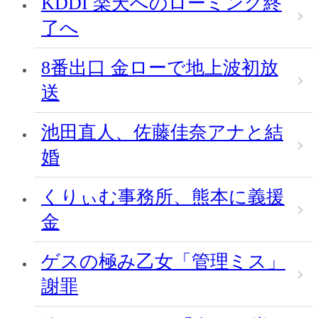
KDDI 楽天へのローミング終
了へ
8番出口 金ローで地上波初放
送
池田直人、佐藤佳奈アナと結
婚
くりぃむ事務所、熊本に義援
金
ゲスの極み乙女「管理ミス」
謝罪