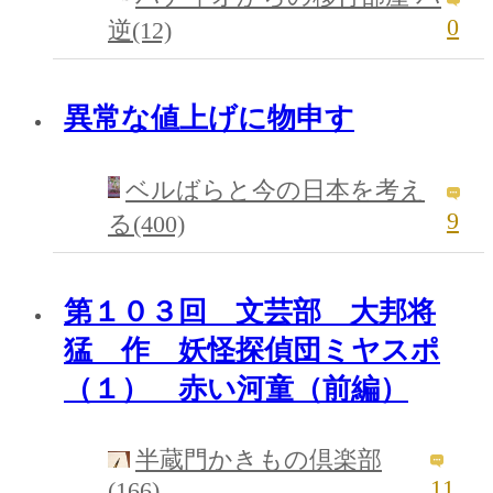
0
逆(12)
異常な値上げに物申す
ベルばらと今の日本を考え
9
る(400)
第１０３回 文芸部 大邦将
猛 作 妖怪探偵団ミヤスポ
（１） 赤い河童（前編）
半蔵門かきもの倶楽部
11
(166)