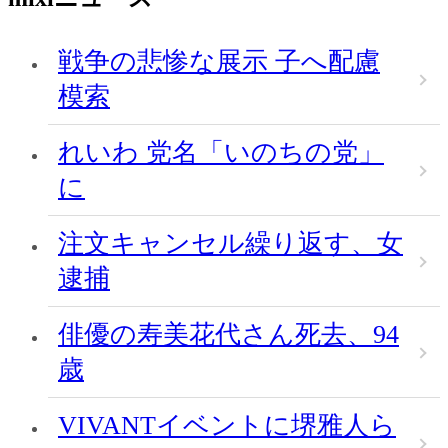
戦争の悲惨な展示 子へ配慮
模索
れいわ 党名「いのちの党」
に
注文キャンセル繰り返す、女
逮捕
俳優の寿美花代さん死去、94
歳
VIVANTイベントに堺雅人ら