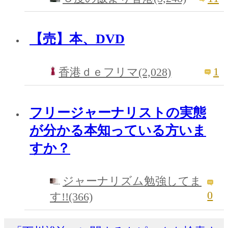
【売】本、DVD
1
香港ｄｅフリマ(2,028)
フリージャーナリストの実態
が分かる本知っている方いま
すか？
ジャーナリズム勉強してま
0
す!!(366)