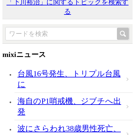
「下川裕治」に関するトピックを検索す
る
mixiニュース
台風16号発生、トリプル台風
に
海自のP1哨戒機、ジブチへ出
発
波にさらわれ38歳男性死亡、