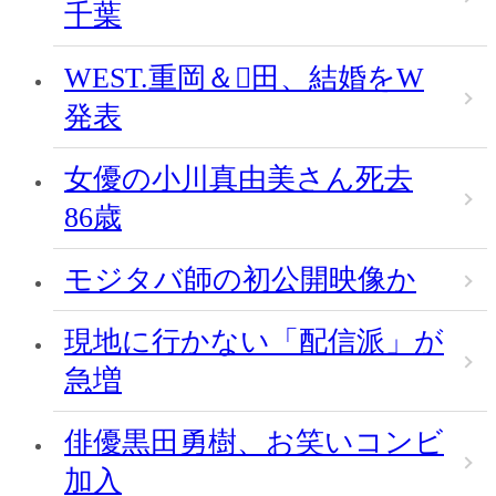
千葉
WEST.重岡＆田、結婚をW
発表
女優の小川真由美さん死去
86歳
モジタバ師の初公開映像か
現地に行かない「配信派」が
急増
俳優黒田勇樹、お笑いコンビ
加入