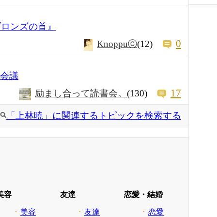
ブロンズの首』
0
Knoppuⓒ
(12)
定会議
17
励まし合って読書会。
(130)
「上林暁」に関連するトピックを検索する
美容
友達
恋愛・結婚
美容
友達
恋愛