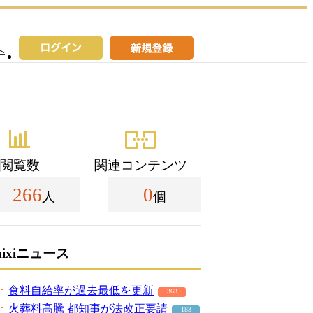
へ
閲覧数
関連コンテンツ
266
0
人
個
mixiニュース
食料自給率が過去最低を更新
363
火葬料高騰 都知事が法改正要請
183