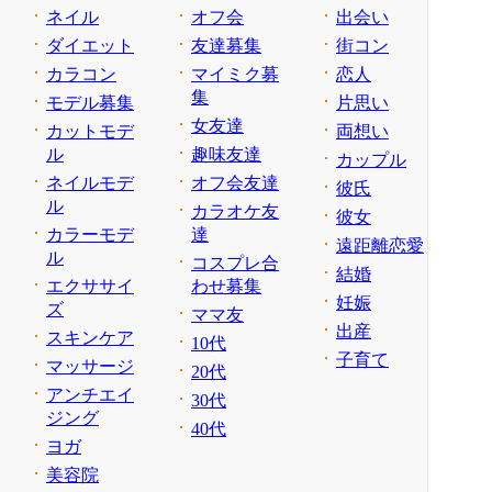
ネイル
オフ会
出会い
ダイエット
友達募集
街コン
カラコン
マイミク募
恋人
集
モデル募集
片思い
女友達
カットモデ
両想い
ル
趣味友達
カップル
ネイルモデ
オフ会友達
彼氏
ル
カラオケ友
彼女
カラーモデ
達
遠距離恋愛
ル
コスプレ合
結婚
エクササイ
わせ募集
妊娠
ズ
ママ友
出産
スキンケア
10代
子育て
マッサージ
20代
アンチエイ
30代
ジング
40代
ヨガ
美容院