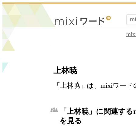
mi
上林暁
「上林暁」は、mixiワー
「上林暁」に関連するm
を見る