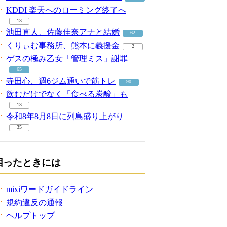
KDDI 楽天へのローミング終了へ
13
池田直人、佐藤佳奈アナと結婚
62
くりぃむ事務所、熊本に義援金
2
ゲスの極み乙女「管理ミス」謝罪
65
寺田心、週6ジム通いで筋トレ
90
飲むだけでなく「食べる炭酸」も
13
令和8年8月8日に列島盛り上がり
35
困ったときには
mixiワードガイドライン
規約違反の通報
ヘルプトップ