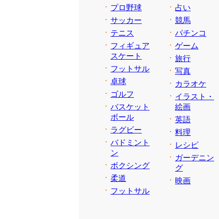
プロ野球
占い
サッカー
競馬
テニス
パチンコ
フィギュア
ゲーム
スケート
旅行
フットサル
写真
卓球
カラオケ
ゴルフ
イラスト・
バスケット
絵画
ボール
英語
ラグビー
料理
バドミント
レシピ
ン
ガーデニン
ボクシング
グ
柔道
映画
フットサル