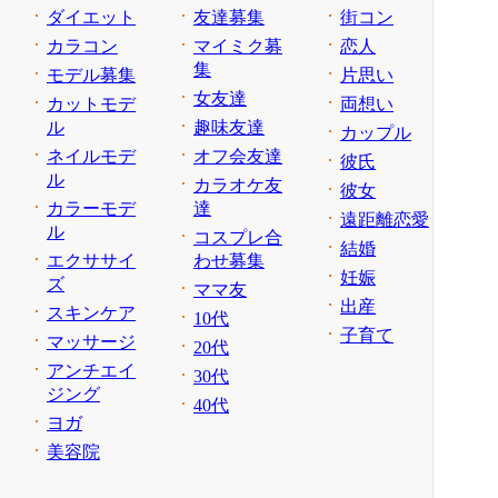
ダイエット
友達募集
街コン
カラコン
マイミク募
恋人
集
モデル募集
片思い
女友達
カットモデ
両想い
ル
趣味友達
カップル
ネイルモデ
オフ会友達
彼氏
ル
カラオケ友
彼女
カラーモデ
達
遠距離恋愛
ル
コスプレ合
結婚
エクササイ
わせ募集
妊娠
ズ
ママ友
出産
スキンケア
10代
子育て
マッサージ
20代
アンチエイ
30代
ジング
40代
ヨガ
美容院