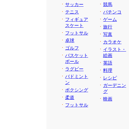
サッカー
競馬
テニス
パチンコ
フィギュア
ゲーム
スケート
旅行
フットサル
写真
卓球
カラオケ
ゴルフ
イラスト・
バスケット
絵画
ボール
英語
ラグビー
料理
バドミント
レシピ
ン
ガーデニン
ボクシング
グ
柔道
映画
フットサル