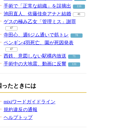
手術で「正常な組織」を誤摘出
116
池田直人、佐藤佳奈アナと結婚
41
ゲスの極み乙女「管理ミス」謝罪
47
寺田心、週6ジム通いで筋トレ
78
ペンギン4羽死亡、園が死因発表
47
西鉄、意図しない駅構内放送
71
手術中の大地震、動画に反響
131
困ったときには
mixiワードガイドライン
規約違反の通報
ヘルプトップ