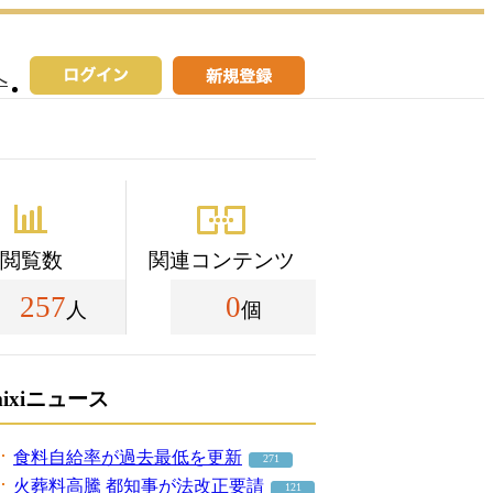
へ
閲覧数
関連コンテンツ
257
0
人
個
mixiニュース
食料自給率が過去最低を更新
271
火葬料高騰 都知事が法改正要請
121