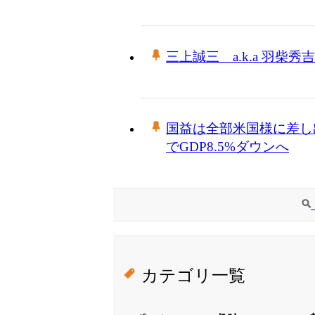
三上誠三 a.k.a 羽柴秀吉
国益は全部米国様に差し
でGDP8.5%ダウンへ
カテゴリ一覧