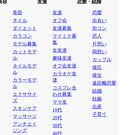
美容
友達
恋愛・結婚
美容
友達
恋愛
ネイル
オフ会
出会い
ダイエット
友達募集
街コン
カラコン
マイミク募
恋人
集
モデル募集
片思い
女友達
カットモデ
両想い
ル
趣味友達
カップル
ネイルモデ
オフ会友達
彼氏
ル
カラオケ友
彼女
カラーモデ
達
遠距離恋愛
ル
コスプレ合
結婚
エクササイ
わせ募集
妊娠
ズ
ママ友
出産
スキンケア
10代
子育て
マッサージ
20代
アンチエイ
30代
ジング
40代