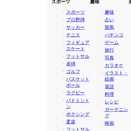
スポーツ
趣味
スポーツ
趣味
プロ野球
占い
サッカー
競馬
テニス
パチンコ
フィギュア
ゲーム
スケート
旅行
フットサル
写真
卓球
カラオケ
ゴルフ
イラスト・
バスケット
絵画
ボール
英語
ラグビー
料理
バドミント
レシピ
ン
ガーデニン
ボクシング
グ
柔道
映画
フットサル