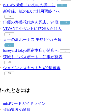
れいわ 党名「いのちの党」に
64
新幹線、紙のEXご利用票終了へ
29
俳優の寿美花代さん死去、94歳
123
VIVANTイベントに堺雅人ら11人
5
大手の夏ボーナス 平均100万円超
71
baseyard tokyo原宿本店が閉店へ
1
茨城も「パスポート」知事が発表
49
シャインマスカット約400房被害
16
困ったときには
mixiワードガイドライン
規約違反の通報