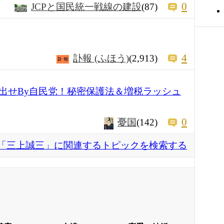
0
JCPと国民統一戦線の建設
(87)
4
訃報 (ふほう)
(2,913)
出せBy自民党！秘密保護法＆増税ラッシュ
0
憂国
(142)
「三上誠三」に関連するトピックを検索する