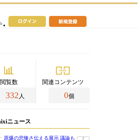
へ
閲覧数
関連コンテンツ
332
0
人
個
mixiニュース
原爆の悲惨さ伝える展示 議論も
2