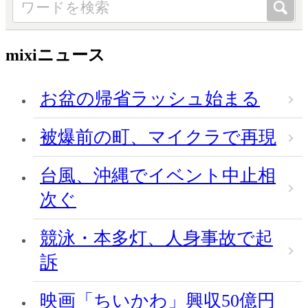
mixiニュース
お盆の帰省ラッシュ始まる
被爆前の町、マイクラで再現
台風、沖縄でイベント中止相
次ぐ
競泳・本多灯、人身事故で起
訴
映画「ちいかわ」興収50億円