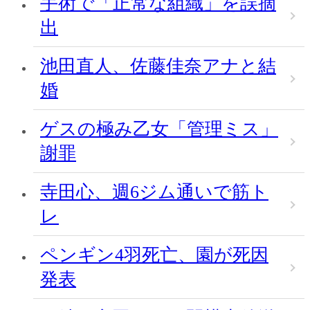
手術で「正常な組織」を誤摘
出
池田直人、佐藤佳奈アナと結
婚
ゲスの極み乙女「管理ミス」
謝罪
寺田心、週6ジム通いで筋ト
レ
ペンギン4羽死亡、園が死因
発表