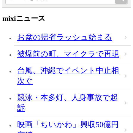
mixiニュース
お盆の帰省ラッシュ始まる
被爆前の町、マイクラで再現
台風、沖縄でイベント中止相
次ぐ
競泳・本多灯、人身事故で起
訴
映画「ちいかわ」興収50億円