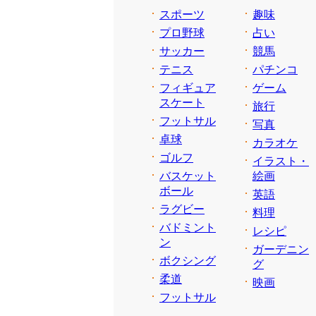
スポーツ
趣味
プロ野球
占い
サッカー
競馬
テニス
パチンコ
フィギュア
ゲーム
スケート
旅行
フットサル
写真
卓球
カラオケ
ゴルフ
イラスト・
バスケット
絵画
ボール
英語
ラグビー
料理
バドミント
レシピ
ン
ガーデニン
ボクシング
グ
柔道
映画
フットサル