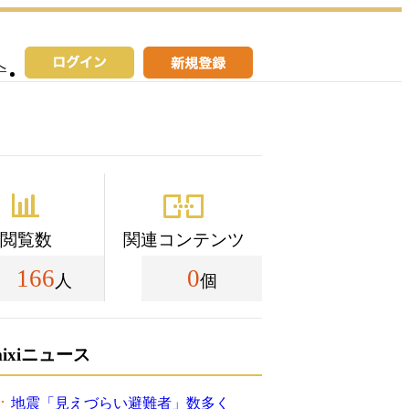
へ
閲覧数
関連コンテンツ
166
0
人
個
mixiニュース
地震「見えづらい避難者」数多く