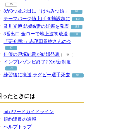
35
8が3つ並ぶ日に「はちみつ婚」
61
テーマパーク値上げ 30施設超に
132
及川光博 結婚&妻の妊娠を発表
183
8番出口 金ローで地上波初放送
130
「要介護5」志茂田景樹さんの今
87
俳優の戸塚純貴が結婚発表
49
インプレゾンビ終了? Xが新制度
59
練習後に搬送 ラグビー選手死去
94
困ったときには
mixiワードガイドライン
規約違反の通報
ヘルプトップ