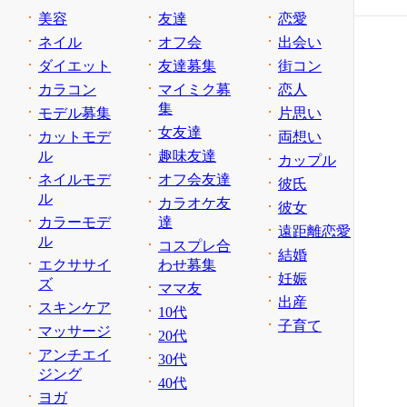
美容
友達
恋愛
ネイル
オフ会
出会い
ダイエット
友達募集
街コン
カラコン
マイミク募
恋人
集
モデル募集
片思い
女友達
カットモデ
両想い
ル
趣味友達
カップル
ネイルモデ
オフ会友達
彼氏
ル
カラオケ友
彼女
カラーモデ
達
遠距離恋愛
ル
コスプレ合
結婚
エクササイ
わせ募集
妊娠
ズ
ママ友
出産
スキンケア
10代
子育て
マッサージ
20代
アンチエイ
30代
ジング
40代
ヨガ