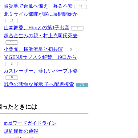
被災地で台風へ備え、募る不安
13
北ミサイル部隊が露に展開開始か
17
山本舞香、Hiroとの第1子出産
4
超合金生みの親・村上克司氏死去
13
小栗旬、横浜流星と初共演
3
光GENJIサブスク解禁、19日から
3
カズレーザー、珍しいパープル姿
6
戦争の悲惨な展示 子へ配慮模索
271
困ったときには
mixiワードガイドライン
規約違反の通報