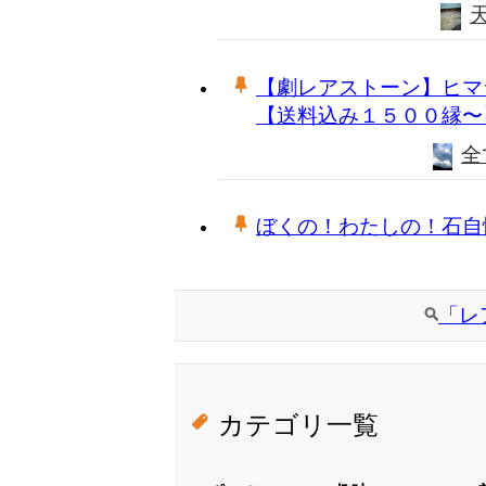
【劇レアストーン】ヒマ
【送料込み１５００縁〜
全
ぼくの！わたしの！石自
「レ
カテゴリ一覧