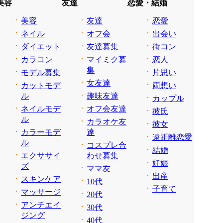
美容
友達
恋愛・結婚
美容
友達
恋愛
ネイル
オフ会
出会い
ダイエット
友達募集
街コン
カラコン
マイミク募
恋人
集
モデル募集
片思い
女友達
カットモデ
両想い
ル
趣味友達
カップル
ネイルモデ
オフ会友達
彼氏
ル
カラオケ友
彼女
カラーモデ
達
遠距離恋愛
ル
コスプレ合
結婚
エクササイ
わせ募集
妊娠
ズ
ママ友
出産
スキンケア
10代
子育て
マッサージ
20代
アンチエイ
30代
ジング
40代