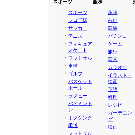
スポーツ
趣味
スポーツ
趣味
プロ野球
占い
サッカー
競馬
テニス
パチンコ
フィギュア
ゲーム
スケート
旅行
フットサル
写真
卓球
カラオケ
ゴルフ
イラスト・
バスケット
絵画
ボール
英語
ラグビー
料理
バドミント
レシピ
ン
ガーデニン
ボクシング
グ
柔道
映画
フットサル