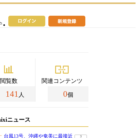
へ
閲覧数
関連コンテンツ
141
0
人
個
mixiニュース
台風13号、沖縄や奄美に最接近
3