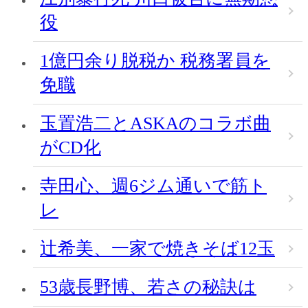
役
1億円余り脱税か 税務署員を
免職
玉置浩二とASKAのコラボ曲
がCD化
寺田心、週6ジム通いで筋ト
レ
辻希美、一家で焼きそば12玉
53歳長野博、若さの秘訣は