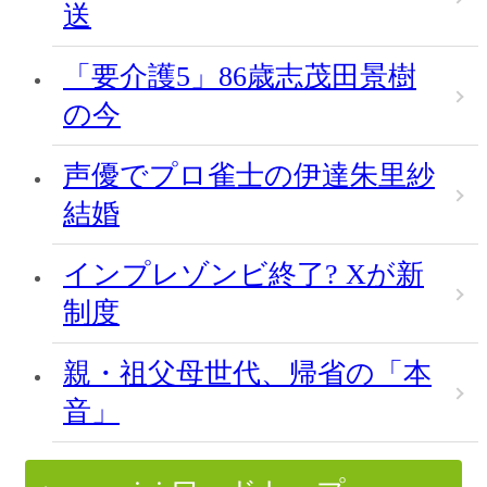
送
「要介護5」86歳志茂田景樹
の今
声優でプロ雀士の伊達朱里紗
結婚
インプレゾンビ終了? Xが新
制度
親・祖父母世代、帰省の「本
音」