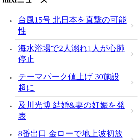
mixiニュース
台風15号 北日本を直撃の可能
性
海水浴場で2人溺れ1人が心肺
停止
テーマパーク値上げ 30施設
超に
及川光博 結婚&妻の妊娠を発
表
8番出口 金ローで地上波初放