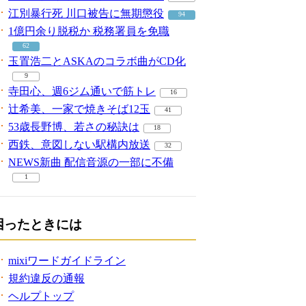
江別暴行死 川口被告に無期懲役
94
1億円余り脱税か 税務署員を免職
62
玉置浩二とASKAのコラボ曲がCD化
9
寺田心、週6ジム通いで筋トレ
16
辻希美、一家で焼きそば12玉
41
53歳長野博、若さの秘訣は
18
西鉄、意図しない駅構内放送
32
NEWS新曲 配信音源の一部に不備
1
困ったときには
mixiワードガイドライン
規約違反の通報
ヘルプトップ