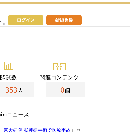
へ
閲覧数
関連コンテンツ
353
0
人
個
mixiニュース
京大病院 脳腫瘍手術で医療事故
23