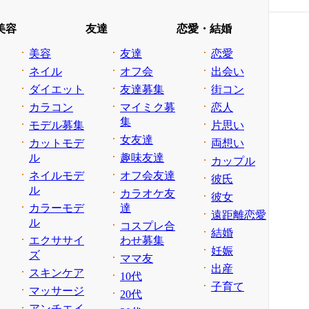
美容
友達
恋愛・結婚
美容
友達
恋愛
ネイル
オフ会
出会い
ダイエット
友達募集
街コン
カラコン
マイミク募
恋人
集
モデル募集
片思い
女友達
カットモデ
両想い
ル
趣味友達
カップル
ネイルモデ
オフ会友達
彼氏
ル
カラオケ友
彼女
カラーモデ
達
遠距離恋愛
ル
コスプレ合
結婚
エクササイ
わせ募集
妊娠
ズ
ママ友
出産
スキンケア
10代
子育て
マッサージ
20代
アンチエイ