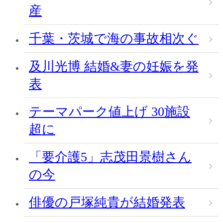
産
千葉・茨城で海の事故相次ぐ
及川光博 結婚&妻の妊娠を発
表
テーマパーク値上げ 30施設
超に
「要介護5」志茂田景樹さん
の今
俳優の戸塚純貴が結婚発表