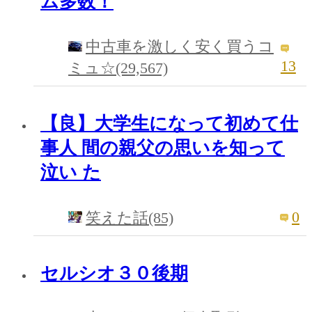
ム多数！
中古車を激しく安く買うコ
13
ミュ☆(29,567)
【良】大学生になって初めて仕
事人 間の親父の思いを知って
泣い た
0
笑えた話(85)
セルシオ３０後期