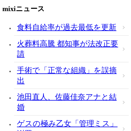
mixiニュース
食料自給率が過去最低を更新
火葬料高騰 都知事が法改正要
請
手術で「正常な組織」を誤摘
出
池田直人、佐藤佳奈アナと結
婚
ゲスの極み乙女「管理ミス」