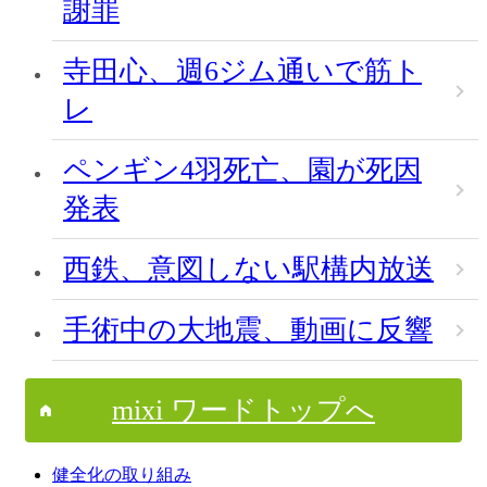
謝罪
寺田心、週6ジム通いで筋ト
レ
ペンギン4羽死亡、園が死因
発表
西鉄、意図しない駅構内放送
手術中の大地震、動画に反響
mixi ワードトップへ
健全化の取り組み