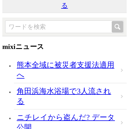
る
mixiニュース
熊本全域に被災者支援法適用
へ
角田浜海水浴場で3人流され
る
ニチレイから盗んだ? データ
公開