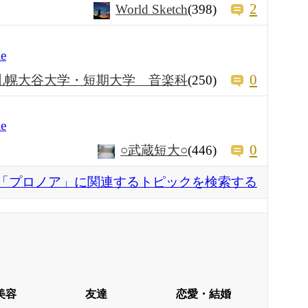
2
World Sketch
(398)
e
0
札幌大谷大学・短期大学 音楽科
(250)
e
0
○武蔵短大○
(446)
「プロノア」に関連するトピックを検索する
美容
友達
恋愛・結婚