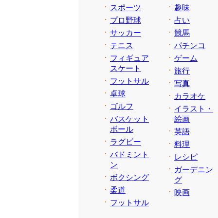
スポーツ
趣味
プロ野球
占い
サッカー
競馬
テニス
パチンコ
フィギュア
ゲーム
スケート
旅行
フットサル
写真
卓球
カラオケ
ゴルフ
イラスト・
バスケット
絵画
ボール
英語
ラグビー
料理
バドミント
レシピ
ン
ガーデニン
ボクシング
グ
柔道
映画
フットサル