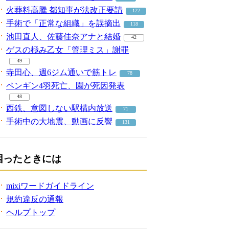
火葬料高騰 都知事が法改正要請
122
手術で「正常な組織」を誤摘出
118
池田直人、佐藤佳奈アナと結婚
42
ゲスの極み乙女「管理ミス」謝罪
49
寺田心、週6ジム通いで筋トレ
78
ペンギン4羽死亡、園が死因発表
48
西鉄、意図しない駅構内放送
71
手術中の大地震、動画に反響
131
困ったときには
mixiワードガイドライン
規約違反の通報
ヘルプトップ