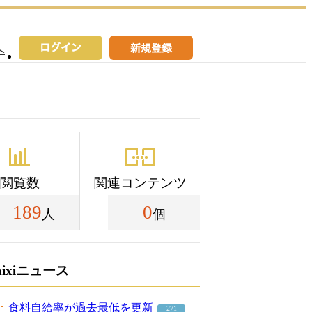
へ
閲覧数
関連コンテンツ
189
0
人
個
mixiニュース
食料自給率が過去最低を更新
271