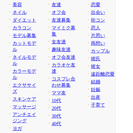
美容
友達
恋愛
ネイル
オフ会
出会い
ダイエット
友達募集
街コン
カラコン
マイミク募
恋人
集
モデル募集
片思い
女友達
カットモデ
両想い
ル
趣味友達
カップル
ネイルモデ
オフ会友達
彼氏
ル
カラオケ友
彼女
カラーモデ
達
遠距離恋愛
ル
コスプレ合
結婚
エクササイ
わせ募集
妊娠
ズ
ママ友
出産
スキンケア
10代
子育て
マッサージ
20代
アンチエイ
30代
ジング
40代
ヨガ