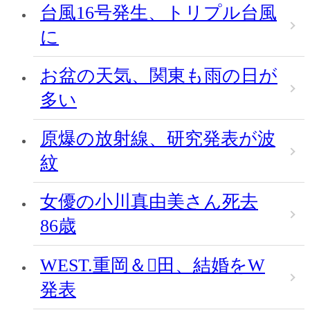
台風16号発生、トリプル台風
に
お盆の天気、関東も雨の日が
多い
原爆の放射線、研究発表が波
紋
女優の小川真由美さん死去
86歳
WEST.重岡＆田、結婚をW
発表