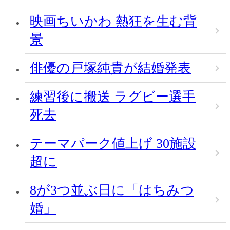
映画ちいかわ 熱狂を生む背
景
俳優の戸塚純貴が結婚発表
練習後に搬送 ラグビー選手
死去
テーマパーク値上げ 30施設
超に
8が3つ並ぶ日に「はちみつ
婚」