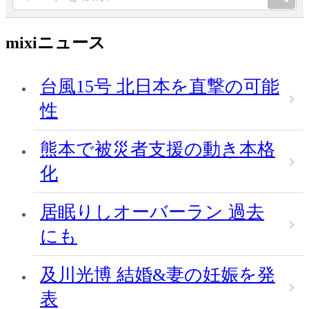
mixiニュース
台風15号 北日本を直撃の可能
性
熊本で被災者支援の動き本格
化
居眠りしオーバーラン 過去
にも
及川光博 結婚&妻の妊娠を発
表