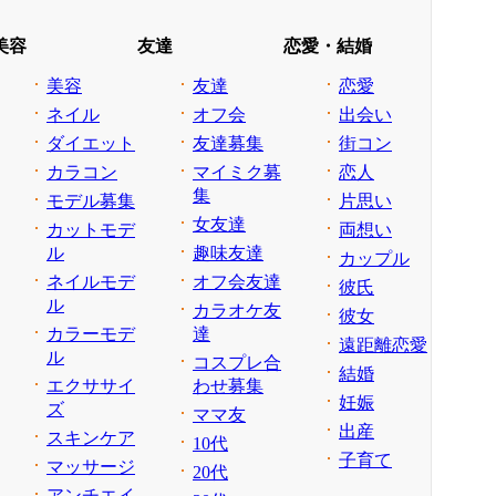
美容
友達
恋愛・結婚
美容
友達
恋愛
ネイル
オフ会
出会い
ダイエット
友達募集
街コン
カラコン
マイミク募
恋人
集
モデル募集
片思い
女友達
カットモデ
両想い
ル
趣味友達
カップル
ネイルモデ
オフ会友達
彼氏
ル
カラオケ友
彼女
カラーモデ
達
遠距離恋愛
ル
コスプレ合
結婚
エクササイ
わせ募集
妊娠
ズ
ママ友
出産
スキンケア
10代
子育て
マッサージ
20代
アンチエイ