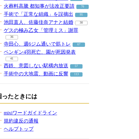
火葬料高騰 都知事が法改正要請
76
手術で「正常な組織」を誤摘出
95
池田直人、佐藤佳奈アナと結婚
30
ゲスの極み乙女「管理ミス」謝罪
36
寺田心、週6ジム通いで筋トレ
67
ペンギン4羽死亡、園が死因発表
41
西鉄、意図しない駅構内放送
57
手術中の大地震、動画に反響
113
困ったときには
mixiワードガイドライン
規約違反の通報
ヘルプトップ