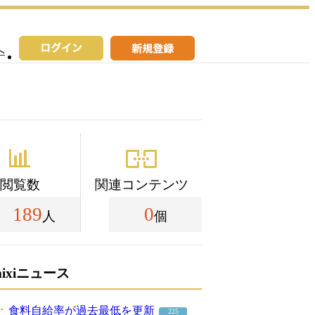
へ
閲覧数
関連コンテンツ
189
0
人
個
mixiニュース
食料自給率が過去最低を更新
225