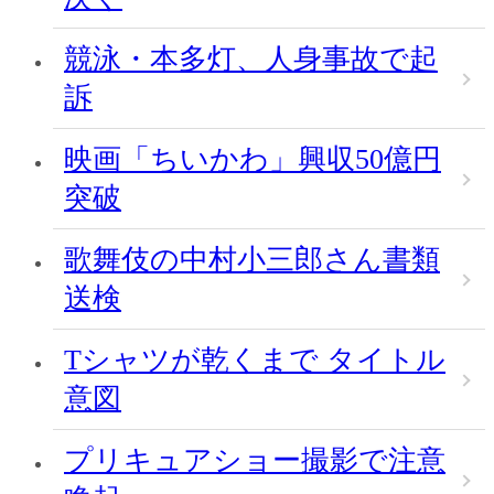
競泳・本多灯、人身事故で起
訴
映画「ちいかわ」興収50億円
突破
歌舞伎の中村小三郎さん書類
送検
Tシャツが乾くまで タイトル
意図
プリキュアショー撮影で注意