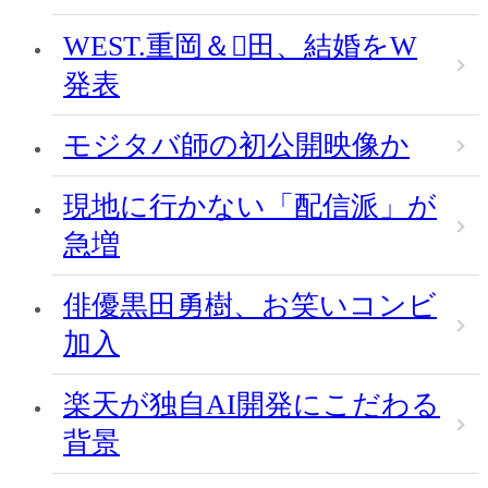
WEST.重岡＆田、結婚をW
発表
モジタバ師の初公開映像か
現地に行かない「配信派」が
急増
俳優黒田勇樹、お笑いコンビ
加入
楽天が独自AI開発にこだわる
背景