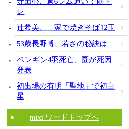
寺田心、週6ジム通いで筋ト
レ
辻希美、一家で焼きそば12玉
53歳長野博、若さの秘訣は
ペンギン4羽死亡、園が死因
発表
初出場の有明「聖地」で初白
星
mixi ワードトップへ