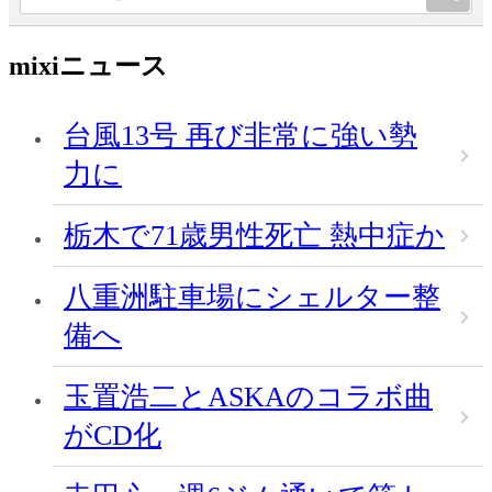
mixiニュース
台風13号 再び非常に強い勢
力に
栃木で71歳男性死亡 熱中症か
八重洲駐車場にシェルター整
備へ
玉置浩二とASKAのコラボ曲
がCD化