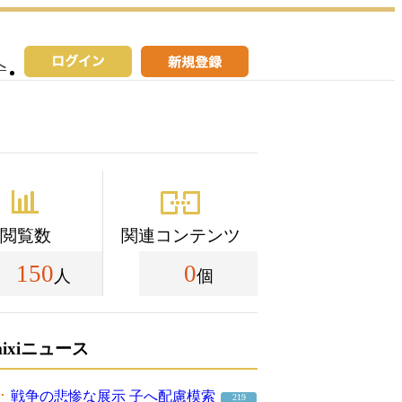
へ
閲覧数
関連コンテンツ
150
0
人
個
mixiニュース
戦争の悲惨な展示 子へ配慮模索
219