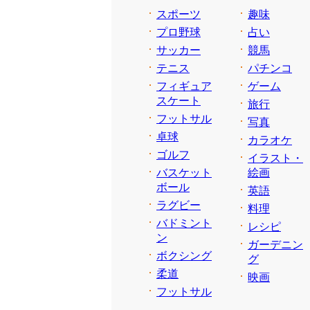
スポーツ
趣味
プロ野球
占い
サッカー
競馬
テニス
パチンコ
フィギュア
ゲーム
スケート
旅行
フットサル
写真
卓球
カラオケ
ゴルフ
イラスト・
バスケット
絵画
ボール
英語
ラグビー
料理
バドミント
レシピ
ン
ガーデニン
ボクシング
グ
柔道
映画
フットサル