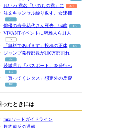
れいわ 党名「いのちの党」に
324
注文キャンセル繰り返す、女逮捕
215
俳優の寿美花代さん死去、94歳
175
VIVANTイベントに堺雅人ら11人
17
「無料であげます」投稿の正体
129
ジャンプ発行部数が100万部割れ
256
茨城県も「パスポート」を発行へ
110
「買ってくレタス」想定外の反響
100
困ったときには
mixiワードガイドライン
規約違反の通報