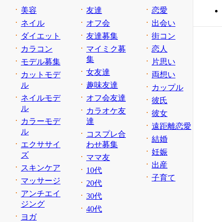
美容
友達
恋愛
ネイル
オフ会
出会い
ダイエット
友達募集
街コン
カラコン
マイミク募
恋人
集
モデル募集
片思い
女友達
カットモデ
両想い
ル
趣味友達
カップル
ネイルモデ
オフ会友達
彼氏
ル
カラオケ友
彼女
カラーモデ
達
遠距離恋愛
ル
コスプレ合
結婚
エクササイ
わせ募集
妊娠
ズ
ママ友
出産
スキンケア
10代
子育て
マッサージ
20代
アンチエイ
30代
ジング
40代
ヨガ