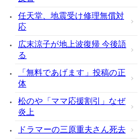
任天堂、地震受け修理無償対
応
広末涼子が地上波復帰 今後語
る
「無料であげます」投稿の正
体
松のや「ママ応援割引」なぜ
炎上
ドラマーの三原重夫さん死去