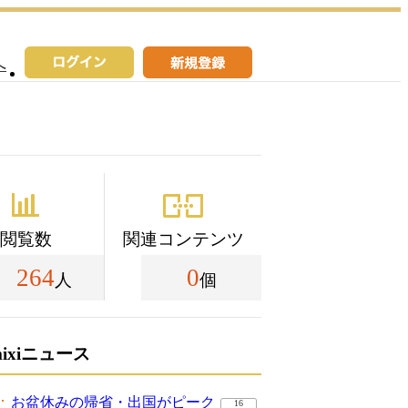
へ
閲覧数
関連コンテンツ
264
0
人
個
mixiニュース
お盆休みの帰省・出国がピーク
16