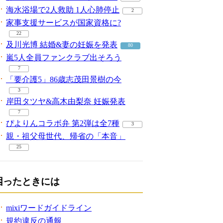
海水浴場で2人救助 1人心肺停止
2
家事支援サービスが国家資格に?
22
及川光博 結婚&妻の妊娠を発表
80
嵐5人全員ファンクラブ出そろう
7
「要介護5」86歳志茂田景樹の今
3
岸田タツヤ&高木由梨奈 妊娠発表
7
ぴよりんコラボ弁 第2弾は全7種
3
親・祖父母世代、帰省の「本音」
25
困ったときには
mixiワードガイドライン
規約違反の通報