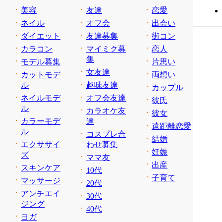
美容
友達
恋愛
ネイル
オフ会
出会い
ダイエット
友達募集
街コン
カラコン
マイミク募
恋人
集
モデル募集
片思い
女友達
カットモデ
両想い
ル
趣味友達
カップル
ネイルモデ
オフ会友達
彼氏
ル
カラオケ友
彼女
カラーモデ
達
遠距離恋愛
ル
コスプレ合
結婚
エクササイ
わせ募集
妊娠
ズ
ママ友
出産
スキンケア
10代
子育て
マッサージ
20代
アンチエイ
30代
ジング
40代
ヨガ