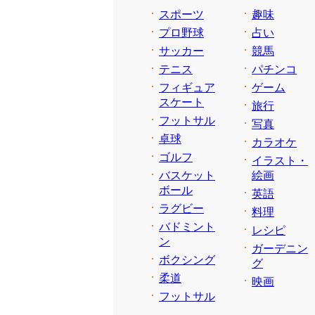
スポーツ
趣味
プロ野球
占い
サッカー
競馬
テニス
パチンコ
フィギュア
ゲーム
スケート
旅行
フットサル
写真
卓球
カラオケ
ゴルフ
イラスト・
バスケット
絵画
ボール
英語
ラグビー
料理
バドミント
レシピ
ン
ガーデニン
ボクシング
グ
柔道
映画
フットサル