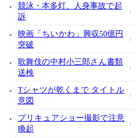
競泳・本多灯、人身事故で起
訴
映画「ちいかわ」興収50億円
突破
歌舞伎の中村小三郎さん書類
送検
Tシャツが乾くまで タイトル
意図
プリキュアショー撮影で注意
喚起