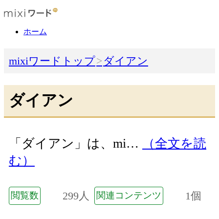
ホーム
mixiワードトップ
ダイアン
ダイアン
「ダイアン」は、mi…
（全文を読
む）
299人
1個
閲覧数
関連コンテンツ